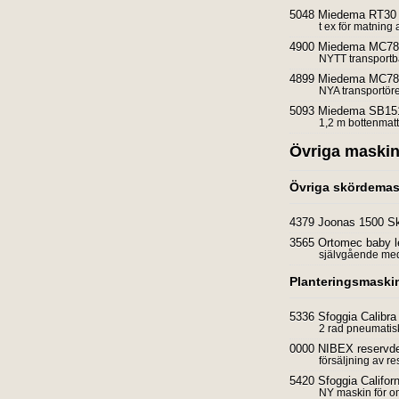
5048 Miedema RT30 
t ex för matning 
4900 Miedema MC78
NYTT transportb
4899 Miedema MC780 
NYA transportör
5093 Miedema SB151
1,2 m bottenmat
Övriga maskin
Övriga skördemas
4379 Joonas 1500 Skö
3565 Ortomec baby l
självgående med
Planteringsmaski
5336 Sfoggia Calibra
2 rad pneumatis
0000 NIBEX reservde
försäljning av r
5420 Sfoggia Califor
NY maskin för 