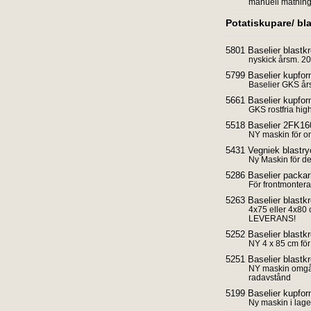
manuell matning 
Potatiskupare/ bl
5801 Baselier blastk
nyskick årsm. 2
5799 Baselier kupfo
Baselier GKS års
5661 Baselier kupfo
GKS rostfria hi
5518 Baselier 2FK16
NY maskin för 
5431 Vegniek blastryc
Ny Maskin för de
5286 Baselier packarh
För frontmonter
5263 Baselier blast
4x75 eller 4x8
LEVERANS!
5252 Baselier blast
NY 4 x 85 cm f
5251 Baselier blast
NY maskin omgåe
radavstånd
5199 Baselier kupfo
Ny maskin i lage