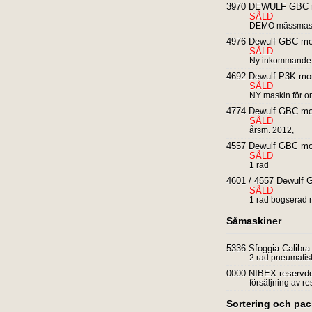
3970 DEWULF GBC mo
SÅLD
DEMO mässmas
4976 Dewulf GBC mor
SÅLD
Ny inkommande l
4692 Dewulf P3K mor
SÅLD
NY maskin för 
4774 Dewulf GBC mor
SÅLD
årsm. 2012,
4557 Dewulf GBC mor
SÅLD
1 rad
4601 / 4557 Dewulf 
SÅLD
1 rad bogserad 
Såmaskiner
5336 Sfoggia Calibra
2 rad pneumatis
0000 NIBEX reservde
försäljning av r
Sortering och pa