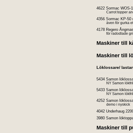
4622 Sormac WOS-1A 
Carrot topper an
4356 Sormac KP-50 m
även för gurka e
4178 Regero Ångmas
för radodlade gr
Maskiner till k
Maskiner till l
Löklossare/ lasta
5434 Samon lökloss
NY Samon lökfri
5433 Samon lökloss
NY Samon lökfri
4252 Samon lökloss
demo i nyskick
4042 Underhaug 2200
3980 Samon löktopp
Maskiner till p