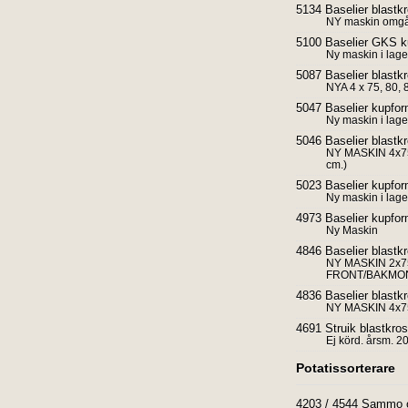
5134 Baselier blast
NY maskin omgå
5100 Baselier GKS k
Ny maskin i lage
5087 Baselier blast
NYA 4 x 75, 80,
5047 Baselier kupfo
Ny maskin i lage
5046 Baselier blast
NY MASKIN 4x7
cm.)
5023 Baselier kupfo
Ny maskin i lage
4973 Baselier kupfo
Ny Maskin
4846 Baselier blast
NY MASKIN 2x75
FRONT/BAKMO
4836 Baselier blast
NY MASKIN 4x7
4691 Struik blastkro
Ej körd. årsm. 2
Potatissorterare
4203 / 4544 Sammo op