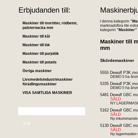
Erbjudanden till:
Maskinerbj
I denna kategorin
"Ma
Maskiner till morötter, rödbetor,
marknadsföra lite extra
palsternacka mm
kategorin
"Maskiner"
Maskiner till kål
Maskiner till 
Maskiner till lök
mm
Maskiner till purjolök
Skördemaskiner
Maskiner till potatis
Övriga maskiner
5555 Dewulf P3K mor
DEMO 5 ha års
Livsmedelsindustrimaskiner
5335 Dewulf P3K mor
förädlingsmaskiner
DEMO 5 ha års
VISA SAMTLIGA MASKINER
5481 Dewulf GBC mor
SÅLD
NY LAGERMASKI
5162 Dewulf GBC mor
SÅLD
Ny inkommande
SÖK
5130 Dewulf GBC mor
SÅLD
Ny lagermask