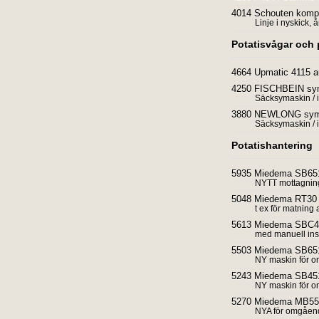
4014 Schouten komplett
Linje i nyskick,
Potatisvågar och
4664 Upmatic 4115 au
4250 FISCHBEIN sym
Säcksymaskin / 
3880 NEWLONG sym
Säcksymaskin / 
Potatishantering
5935 Miedema SB651
NYTT mottagnin
5048 Miedema RT30 
t ex för matning 
5613 Miedema SBC45
med manuell ins
5503 Miedema SB651
NY maskin för 
5243 Miedema SB451
NY maskin för 
5270 Miedema MB55 l
NYA för omgåen