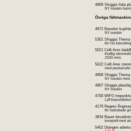
4909 Sfoggia Itala p
NY maskin barrot
Övriga fältmaskin
4972 Baselier kupfr
NY maskin
5301 Sfoggia Thema
för t ex bärodli
5021 Celli Ares bäd
Kraftig stennedl
2500 mm)
5022 Celli Ares ste
med packarrulle 
4908 Sfoggia Thema 
NY maskin med 
4907 Sfoggia plastlä
NY maskin
4700 WIFO trepunktsa
Lyft trepunktsbu
4178 Regero Ångmas
för radodlade gr
3834 Bauer bevattni
komplett med al
5402 Drängen arbetsst