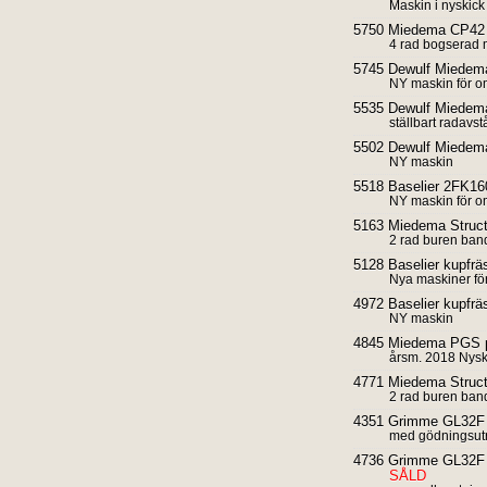
Maskin i nyskick
5750 Miedema CP42
4 rad bogserad 
5745 Dewulf Miedema 
NY maskin för 
5535 Dewulf Miedem
ställbart radavs
5502 Dewulf Miedema 
NY maskin
5518 Baselier 2FK16
NY maskin för 
5163 Miedema Struct
2 rad buren band
5128 Baselier kupfrä
Nya maskiner fö
4972 Baselier kupfr
NY maskin
4845 Miedema PGS pot
årsm. 2018 Nysk
4771 Miedema Struct
2 rad buren ban
4351 Grimme GL32F p
med gödningsut
4736 Grimme GL32F p
SÅLD