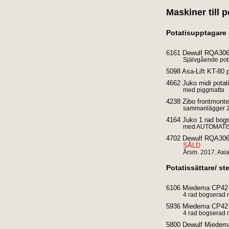
Maskiner till p
Potatisupptagare
6161 Dewulf RQA3060
Självgående pot
5098 Asa-Lift KT-80 
4662 Juko midi potat
med piggmatta
4238 Zibo frontmonte
sammanlägger 2 
4164 Juko 1 rad bogs
med AUTOMATI
4702 Dewulf RQA3060
SÅLD
Årsm. 2017. Axi
Potatissättare/ s
6106 Miedema CP42
4 rad bogserad
5936 Miedema CP42
4 rad bogserad 
5800 Dewulf Miedem