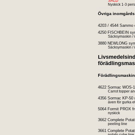
SÅLD
Nyskick 1-3 per
Övriga inomgårds
4203 / 4544 Sammo op
4250 FISCHBEIN sym
Säcksymaskin / 
3880 NEWLONG sym
Säcksymaskin / 
Livsmedelsind
förädlingsmas
Förädlingsmaskin
4622 Sormac WOS-1A 
Carrot topper an
4356 Sormac KP-50 m
även för gurka e
5064 Formit PROX frof
nyskick
3662 Complete Potat
peeling line
3661 Complete Potat
potato cube line