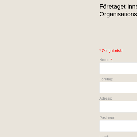
Företaget inn
Organisation
* Obligatoriskt
Namn
*
:
Företag:
Adress:
Postnr/ort: