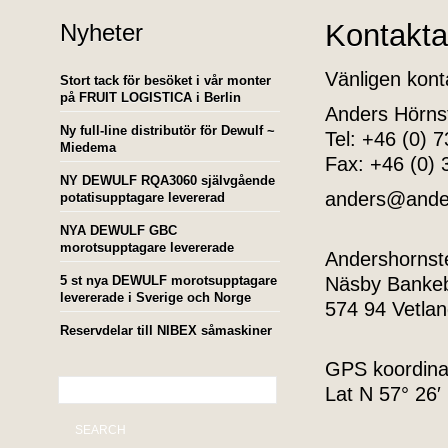
Kontakta
Nyheter
Vänligen kont
Stort tack för besöket i vår monter
på FRUIT LOGISTICA i Berlin
Anders Hörns
Ny full-line distributör för Dewulf ~
Tel: +46 (0) 
Miedema
Fax: +46 (0) 
NY DEWULF RQA3060 självgående
anders@ander
potatisupptagare levererad
NYA DEWULF GBC
morotsupptagare levererade
Andershor
5 st nya DEWULF morotsupptagare
Näsby Bank
levererade i Sverige och Norge
574 94 Vetla
Reservdelar till NIBEX såmaskiner
GPS koordina
Lat N 57° 26′
SEARCH