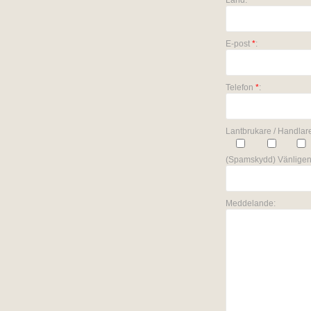
Land:
E-post
*
:
Telefon
*
:
Lantbrukare / Handlare
(Spamskydd) Vänligen
Meddelande: